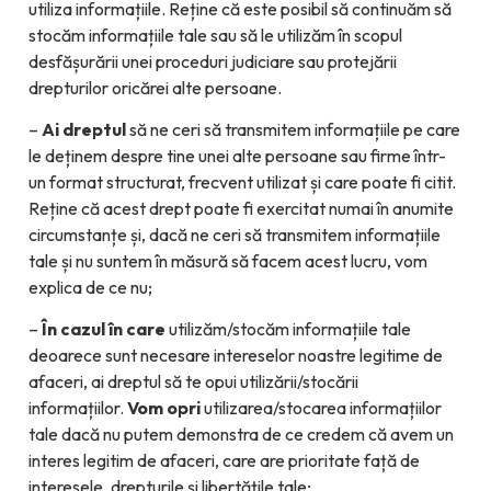
utiliza informațiile. Reține că este posibil să continuăm să
stocăm informațiile tale sau să le utilizăm în scopul
desfășurării unei proceduri judiciare sau protejării
drepturilor oricărei alte persoane.
–
Ai dreptul
să ne ceri să transmitem informațiile pe care
le deținem despre tine unei alte persoane sau firme într-
un format structurat, frecvent utilizat și care poate fi citit.
Reține că acest drept poate fi exercitat numai în anumite
circumstanțe și, dacă ne ceri să transmitem informațiile
tale și nu suntem în măsură să facem acest lucru, vom
explica de ce nu;
–
În cazul în care
utilizăm/stocăm informațiile tale
deoarece sunt necesare intereselor noastre legitime de
afaceri, ai dreptul să te opui utilizării/stocării
informațiilor.
Vom opri
utilizarea/stocarea informațiilor
tale dacă nu putem demonstra de ce credem că avem un
interes legitim de afaceri, care are prioritate față de
interesele, drepturile și libertățile tale;