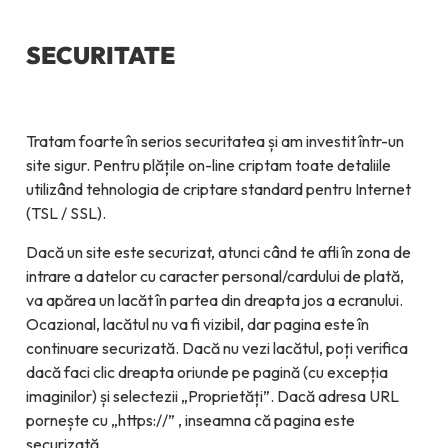
SECURITATE
Tratam foarte în serios securitatea și am investit într-un
site sigur. Pentru plățile on-line criptam toate detaliile
utilizând tehnologia de criptare standard pentru Internet
(TSL / SSL).
Dacă un site este securizat, atunci când te afli în zona de
intrare a datelor cu caracter personal/cardului de plată,
va apărea un lacăt în partea din dreapta jos a ecranului.
Ocazional, lacătul nu va fi vizibil, dar pagina este în
continuare securizată. Dacă nu vezi lacătul, poți verifica
dacă faci clic dreapta oriunde pe pagină (cu excepția
imaginilor) și selectezii „Proprietăți”. Dacă adresa URL
pornește cu „https://” , inseamna că pagina este
securizată.