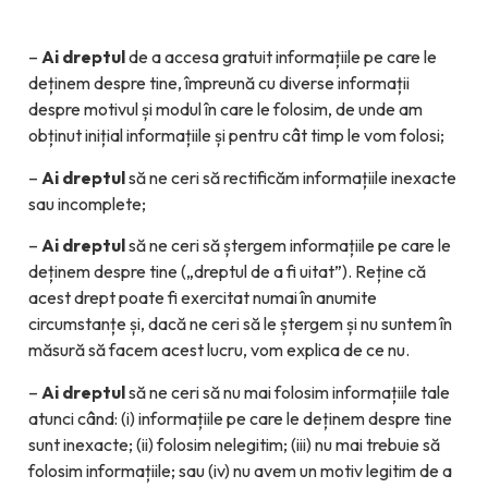
–
Ai dreptul
de a accesa gratuit informațiile pe care le
deținem despre tine, împreună cu diverse informații
despre motivul și modul în care le folosim, de unde am
obținut inițial informațiile și pentru cât timp le vom folosi;
–
Ai dreptul
să ne ceri să rectificăm informațiile inexacte
sau incomplete;
–
Ai dreptul
să ne ceri să ștergem informațiile pe care le
deținem despre tine („dreptul de a fi uitat”). Reține că
acest drept poate fi exercitat numai în anumite
circumstanțe și, dacă ne ceri să le ștergem și nu suntem în
măsură să facem acest lucru, vom explica de ce nu.
–
Ai dreptul
să ne ceri să nu mai folosim informațiile tale
atunci când: (i) informațiile pe care le deținem despre tine
sunt inexacte; (ii) folosim nelegitim; (iii) nu mai trebuie să
folosim informațiile; sau (iv) nu avem un motiv legitim de a