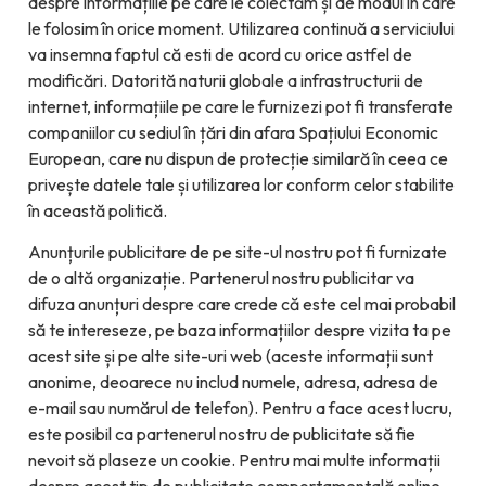
despre informațiile pe care le colectăm și de modul în care
le folosim în orice moment. Utilizarea continuă a serviciului
va insemna faptul că esti de acord cu orice astfel de
modificări. Datorită naturii globale a infrastructurii de
internet, informațiile pe care le furnizezi pot fi transferate
companiilor cu sediul în țări din afara Spațiului Economic
European, care nu dispun de protecție similară în ceea ce
privește datele tale și utilizarea lor conform celor stabilite
în această politică.
Anunțurile publicitare de pe site-ul nostru pot fi furnizate
de o altă organizație. Partenerul nostru publicitar va
difuza anunțuri despre care crede că este cel mai probabil
să te intereseze, pe baza informațiilor despre vizita ta pe
acest site și pe alte site-uri web (aceste informații sunt
anonime, deoarece nu includ numele, adresa, adresa de
e-mail sau numărul de telefon). Pentru a face acest lucru,
este posibil ca partenerul nostru de publicitate să fie
nevoit să plaseze un cookie. Pentru mai multe informații