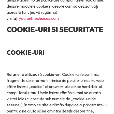
despre acest tip de publicitate comportamentală online,
despre modulele cookie și despre cum să dezactivați
această funcție, vă rugăm să
vizitați
youronlinechoices.com
COOKIE-URI SI SECURITATE
COOKIE-URI
Rufarie.ro utilizează cookie-uri. Cookie-urile sunt mici
fragmente de informații trimise de pe site-ul nostru web
către fișierul „cookie” al browser-ului de pe hard disk-ul
computerului tau. Unele fișiere rămân numai pe durata
vizitei tale (cunoscute sub numele de „cookie-uri de
sesiune”), în timp ce altele rămân după ce ai părăsit site-ul
pentru a ne ajuta să ne amintim detalii despre tine,