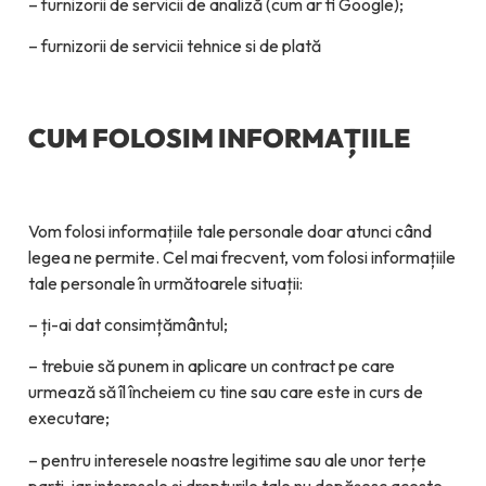
– furnizorii de servicii de analiză (cum ar fi Google);
– furnizorii de servicii tehnice si de plată
CUM FOLOSIM INFORMAȚIILE
Vom folosi informațiile tale personale doar atunci când
legea ne permite. Cel mai frecvent, vom folosi informațiile
tale personale în următoarele situații:
– ți-ai dat consimțământul;
– trebuie să punem in aplicare un contract pe care
urmează să îl încheiem cu tine sau care este in curs de
executare;
– pentru interesele noastre legitime sau ale unor terțe
parti, iar interesele și drepturile tale nu depășesc aceste