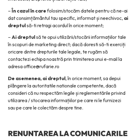
–
În cazul în care
folosim/stocăm datele pentru că ne-ai
dat consimțământul tau specific, informat și neechivoc,
ai
dreptul
să-ti retragi acordul în orice moment;
–
Ai dreptul
să te opui utilizării/stocării informațiilor tale
în scopuri de marketing direct; dacă doresti să-ti exerciți
oricare dintre drepturile tale legale, te rugăm să
contactezi echipa noastră prin trimiterea unui e-mail la
adresa office@rufarie.ro
De asemenea, ai dreptul
, în orice moment, sa depui
plângere la autoritatile nationale competente, dacă
consideri că nu respectăm legile și reglementările privind
utilizarea / stocarea informațiilor pe care ni le furnizezi
sau pe care le colectăm despre tine.
RENUNTAREA LA COMUNICARILE