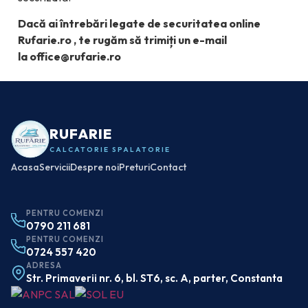
Dacă ai întrebări legate de securitatea online
Rufarie.ro , te rugăm să trimiți un e-mail
la
office@rufarie.ro
RUFARIE
CALCATORIE SPALATORIE
Acasa
Servicii
Despre noi
Preturi
Contact
PENTRU COMENZI
0790 211 681
PENTRU COMENZI
0724 557 420
ADRESA
Str. Primaverii nr. 6, bl. ST6, sc. A, parter, Constanta