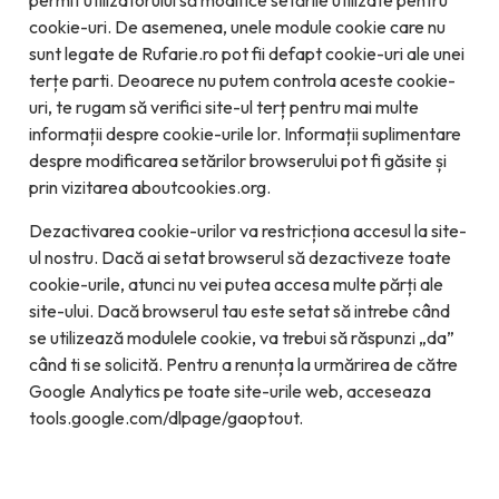
permit utilizatorului să modifice setările utilizate pentru
cookie-uri. De asemenea, unele module cookie care nu
sunt legate de Rufarie.ro pot fii defapt cookie-uri ale unei
terțe parti. Deoarece nu putem controla aceste cookie-
uri, te rugam să verifici site-ul terț pentru mai multe
informații despre cookie-urile lor. Informații suplimentare
despre modificarea setărilor browserului pot fi găsite și
prin vizitarea aboutcookies.org.
Dezactivarea cookie-urilor va restricționa accesul la site-
ul nostru. Dacă ai setat browserul să dezactiveze toate
cookie-urile, atunci nu vei putea accesa multe părți ale
site-ului. Dacă browserul tau este setat să intrebe când
se utilizează modulele cookie, va trebui să răspunzi „da”
când ti se solicită. Pentru a renunța la urmărirea de către
Google Analytics pe toate site-urile web, acceseaza
tools.google.com/dlpage/gaoptout.