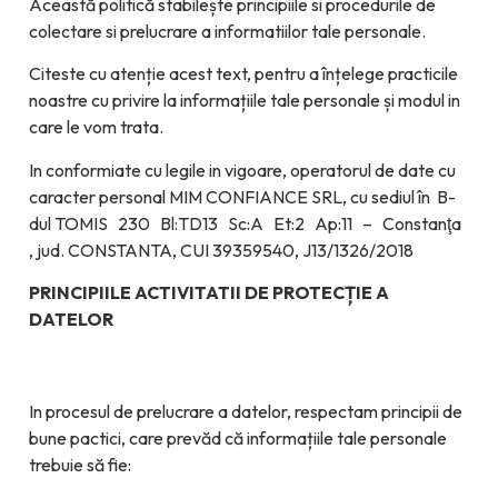
Această politică stabilește principiile si procedurile de
colectare si prelucrare a informatiilor tale personale.
Citeste cu atenție acest text, pentru a înțelege practicile
noastre cu privire la informațiile tale personale și modul in
care le vom trata.
In conformiate cu legile in vigoare, operatorul de date cu
caracter personal MIM CONFIANCE SRL, cu sediul în B-
dul TOMIS 230 Bl:TD13 Sc:A Et:2 Ap:11 – Constanţa
, jud. CONSTANTA, CUI 39359540, J13/1326/2018
PRINCIPIILE ACTIVITATII DE PROTECȚIE A
DATELOR
In procesul de prelucrare a datelor, respectam principii de
bune pactici, care prevăd că informațiile tale personale
trebuie să fie: